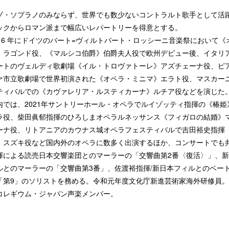
・ソプラノのみならず、世界でも数少ないコントラルト歌手として活
ックからロマン派まで幅広いレパートリーを得意とする。
16 年にドイツのバート=ヴィルトバート・ロッシーニ音楽祭において《
》ラゴンド役、《マルシコ伯爵》伯爵夫人役で欧州デビュー後、イタリ
ートのヴェルディ歌劇場《イル・トロヴァトーレ》アズチェーナ役、ピ
ァ市立歌劇場で世界初演された《オペラ・ミニマ》エラト役、マスカー
ティバルでの《カヴァレリア・ルスティカーナ》ルチア役などを演じた
では、2021年サントリーホール・オペラでルイゾッティ指揮の《椿姫
ラ役、柴田眞郁指揮のひろしまオペラルネッサンス《フィガロの結婚》
ーナ役、リトアニアのカウナス城オペラフェスティバルで吉田裕史指揮
》スズキ役など国内外のオペラに数多く出演するほか、コンサートでも
揮による読売日本交響楽団とのマーラーの「交響曲第2番〈復活〉」、
ルとのマーラーの「交響曲第3番」、佐渡裕指揮/新日本フィルとのベー
「第9」のソリストを務める。令和元年度文化庁新進芸術家海外研修員
コレギウム・ジャパン声楽メンバー。