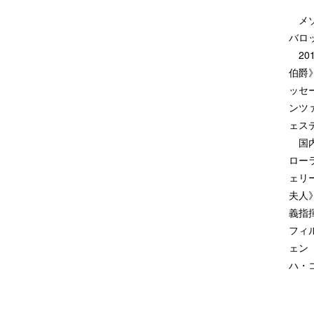
メゾ
バロ
20
伯爵
ッセ
ンツ
ェス
国内
ロー
ェリ
夫人
義指
フィ
ェン
ハ・