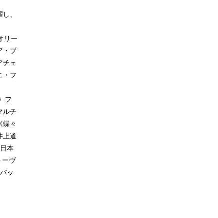
躍し、
オリー
ア・ブ
アチェ
ニ・フ
。
》フ
マルチ
《蝶々
井上道
新日本
トーヴ
。バッ