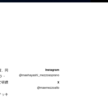
賞、同
Instagram
@maehayashi_mezzosoprano
ラ・
で研鑽
X
@maemezzoalto
ノッキ