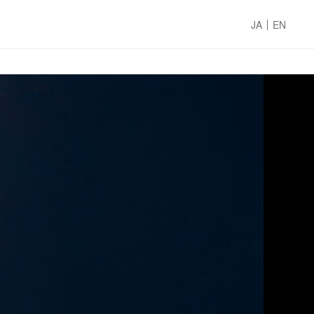
JA
EN