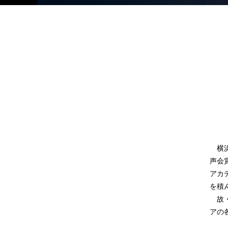
横浜
声会
アカ
を積
故・
アの