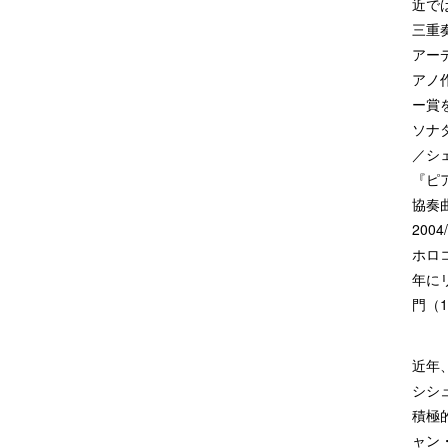
近で
三重
アー
アノ
ー賞
ソナ
／シ
『ピ
協奏曲
20
ホロ
年に
門（
近年
シシ
積極
ャン