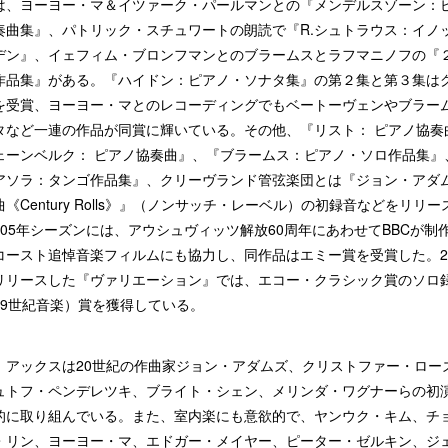
は、ヨーヨー・マ＆イツァーク・パールマンとの『メンデルスゾーン：
奏曲集』、パトリック・スチュワートの朗読で『R.シュトラウス：イノ
デン』、イェフィム・ブロンフマンとのブラームスとラフマニノフの『
作品集』がある。『ハイドン：ピアノ・ソナタ集』の第２集と第３集は
を受賞、ヨーヨー・マとのレコーディングでもベートーヴェンやブラー
タなど一連の作品が同賞に輝いている。その他、『リスト： ピアノ協奏
ェーンベルク： ピアノ協奏曲』、『ブラームス：ピアノ・ソロ作品集』
アソラ：タンゴ作品集』、クリーヴランド管弦楽団とは『ジョン・アダ
《Century Rolls》』（ノンサッチ・レーベル）の初録音などをリリー
04/05年シーズンには、アウシュヴィッツ解放60周年にあわせてBBCが制
コースト追悼音楽フィルムにも協力し、同作品はエミー賞を受賞した。20
リリースした『ヴァリエーション』では、エコー・クラシック賞のソロ
19世紀音楽）賞を獲得している。
、アックスは20世紀の作曲家ジョン・アダムズ、クリストファー・ロー
ュトフ・ペンデレツキ、ブライト・シェン、メリンダ・ワグナーらの初
的に取り組んでいる。また、室内楽にも意欲的で、ヤンウク・キム、チ
・リン、ヨーヨー・マ、エドガー・メイヤー、ピーター・ゼルキン、ジ