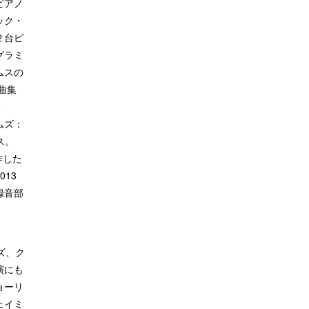
ピアノ
ック・
２台ピ
グラミ
ムスの
曲集
、
ムズ：
ス。
作した
13
録音部
ズ、ク
演にも
ョーリ
ェイミ