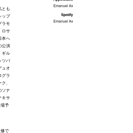
Emanuel Ax
私とも
Spotify
シップ
Emanuel Ax
グラモ
、ロサ
日本へ
の公演
・ギル
ッツバ
デュオ
ログラ
ーク、
のソナ
テキサ
登場予
監修で