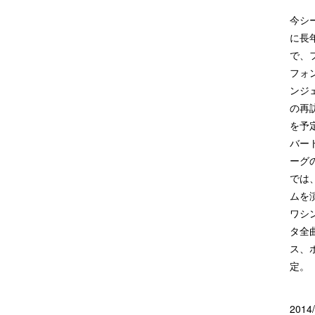
今シ
に長
で、
フォ
ンジ
の再
を予
バー
ーグ
では
ムを
ワシ
タ全
ス、
定。
20