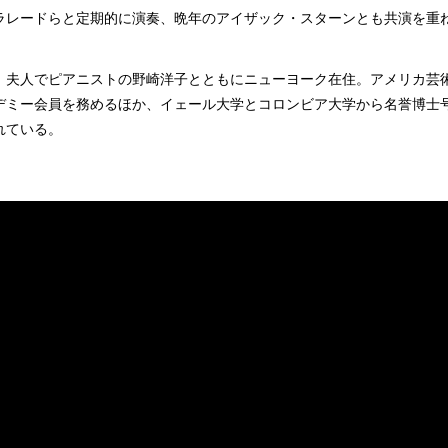
ラレードらと定期的に演奏、晩年のアイザック・スターンとも共演を重
、夫人でピアニストの野崎洋子とともにニューヨーク在住。アメリカ芸
デミー会員を務めるほか、イェール大学とコロンビア大学から名誉博士
れている。