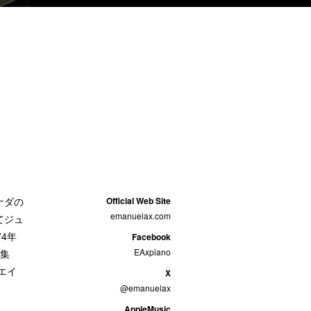
ナダの
Official Web Site
emanuelax.com
てジュ
4年
Facebook
EAxpiano
を集
エイ
X
@emanuelax
AppleMusic