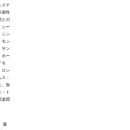
ェステ
多面性
団との
、シー
、シン
、モン
、サン
・ホー
イモ
、ロン
ムス：
た。加
ヒ・ト
弦楽団
、最