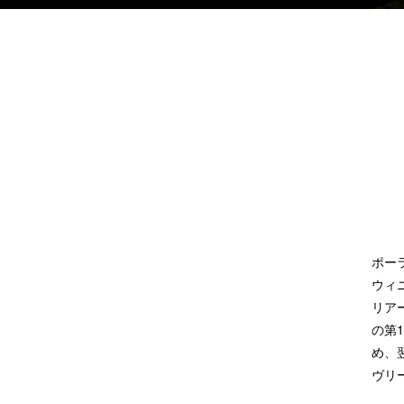
ポー
ウィ
リア
の第
め、
ヴリ