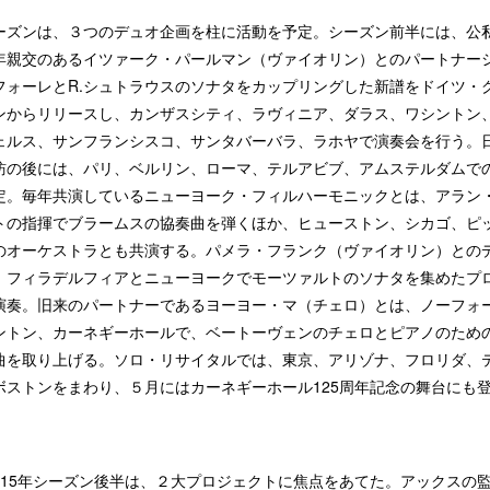
ーズンは、３つのデュオ企画を柱に活動を予定。シーズン前半には、公
年親交のあるイツァーク・パールマン（ヴァイオリン）とのパートナー
フォーレとR.シュトラウスのソナタをカップリングした新譜をドイツ・
ンからリリースし、カンザスシティ、ラヴィニア、ダラス、ワシントン
ェルス、サンフランシスコ、サンタバーバラ、ラホヤで演奏会を行う。
訪の後には、パリ、ベルリン、ローマ、テルアビブ、アムステルダムで
定。毎年共演しているニューヨーク・フィルハーモニックとは、アラン
トの指揮でブラームスの協奏曲を弾くほか、ヒューストン、シカゴ、ピ
のオーケストラとも共演する。パメラ・フランク（ヴァイオリン）との
、フィラデルフィアとニューヨークでモーツァルトのソナタを集めたプ
演奏。旧来のパートナーであるヨーヨー・マ（チェロ）とは、ノーフォ
ントン、カーネギーホールで、ベートーヴェンのチェロとピアノのため
曲を取り上げる。ソロ・リサイタルでは、東京、アリゾナ、フロリダ、
ボストンをまわり、５月にはカーネギーホール125周年記念の舞台にも
14/15年シーズン後半は、２大プロジェクトに焦点をあてた。アックスの