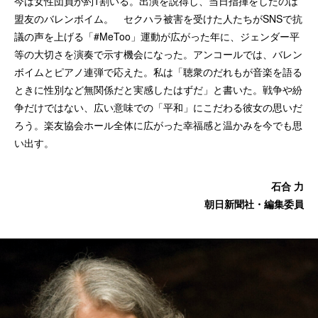
今は女性団員が約1割いる。出演を説得し、当日指揮をしたのは
盟友のバレンボイム。 セクハラ被害を受けた人たちがSNSで抗
議の声を上げる「#MeToo」運動が広がった年に、ジェンダー平
等の大切さを演奏で示す機会になった。アンコールでは、バレン
ボイムとピアノ連弾で応えた。私は「聴衆のだれもが音楽を語る
ときに性別など無関係だと実感したはずだ」と書いた。戦争や紛
争だけではない、広い意味での「平和」にこだわる彼女の思いだ
ろう。楽友協会ホール全体に広がった幸福感と温かみを今でも思
い出す。
石合 力
朝日新聞社・編集委員