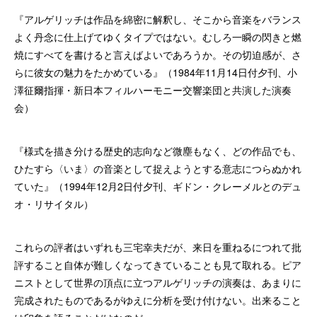
『アルゲリッチは作品を綿密に解釈し、そこから音楽をバランス
よく丹念に仕上げてゆくタイプではない。むしろ一瞬の閃きと燃
焼にすべてを書けると言えばよいであろうか。その切迫感が、さ
らに彼女の魅力をたかめている』（1984年11月14日付夕刊、小
澤征爾指揮・新日本フィルハーモニー交響楽団と共演した演奏
会）
『様式を描き分ける歴史的志向など微塵もなく、どの作品でも、
ひたすら〈いま〉の音楽として捉えようとする意志につらぬかれ
ていた』（1994年12月2日付夕刊、ギドン・クレーメルとのデュ
オ・リサイタル）
これらの評者はいずれも三宅幸夫だが、来日を重ねるにつれて批
評すること自体が難しくなってきていることも見て取れる。ピア
ニストとして世界の頂点に立つアルゲリッチの演奏は、あまりに
完成されたものであるがゆえに分析を受け付けない。出来ること