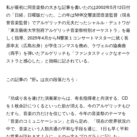
私が最初に同音楽祭の大きな記事を書いたのは2002年5月12日付
の「日経」日曜版だった。この年はNHK交響楽団音楽監督（現名
誉音楽監督）でアルゲリッチの元夫だったシャルル・デュトワが
「東京藝術大学別府アルゲリッチ音楽祭特別オーケストラ」を厳
しく指導。2025年4月からN響第１コンサートマスターに就く長
原幸太（広島出身）が学生コンマスを務め、ラヴェルの協奏曲
（両手）を弾いたアルゲリッチも「ファンタスティックなオーケ
ストラと感心した」と拙稿に記されている。
この記事の〝肝〟は次の段落だろう：
『功成り名を遂げた演奏家からは、有名指揮者と共演する、CD
を１枚余計につくるといった欲が消える。今のアルゲリッチもひ
たすら、音楽の力だけを信じている。今年の音楽祭のテーマを
「音楽のコミュニケーション」と自ら定め、「現在の世界状況の
中で、音楽という人類共通の平和な手段を通じ、1日も早く平和
な世界が訪れますように」との一文もプログラムに記した』