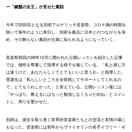
ー「鍵盤の女王」が見せた素顔
今年で25回目となる別府アルゲリッチ音楽祭。コロナ禍の時期を
除いて毎年のように来日し、別府を拠点に日本とのつながりを深
め、その飾らない素顔が次第に知られるようになっていく。
音楽祭初回の98年12月に開かれた公開レッスンを紹介した記事
では、個性を尊重して指導する様子を報じている。「私と感じ方
は違うけど、あなたらしくてとてもいいと思うわ」と指導した。
受講生は「私らしいところを全部残してサポートしてくれるの
で、とてもうれしかった」と答えている。公開レッスン後には
「やっぱり、教えるにはもっと勉強しなくちゃだめね」とコメン
トし、周りを驚かせた。
別府は、彼女を取り巻く世界的音楽家たちとの交流と友情の場に
もなった。音楽祭には初年からヴァイオリンの名手イヴリー・ギ