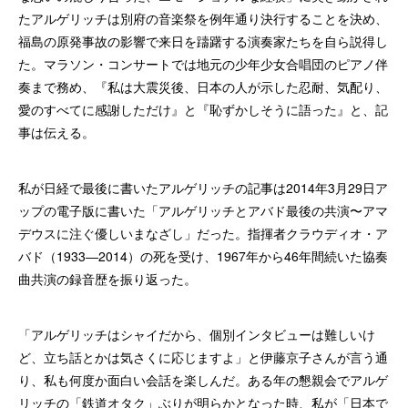
たアルゲリッチは別府の音楽祭を例年通り決行することを決め、
福島の原発事故の影響で来日を躊躇する演奏家たちを自ら説得し
た。マラソン・コンサートでは地元の少年少女合唱団のピアノ伴
奏まで務め、『私は大震災後、日本の人が示した忍耐、気配り、
愛のすべてに感謝しただけ』と『恥ずかしそうに語った』と、記
事は伝える。
私が日経で最後に書いたアルゲリッチの記事は2014年3月29日ア
ップの電子版に書いた「アルゲリッチとアバド最後の共演〜アマ
デウスに注ぐ優しいまなざし」だった。指揮者クラウディオ・ア
バド（1933―2014）の死を受け、1967年から46年間続いた協奏
曲共演の録音歴を振り返った。
「アルゲリッチはシャイだから、個別インタビューは難しいけ
ど、立ち話とかは気さくに応じますよ」と伊藤京子さんが言う通
り、私も何度か面白い会話を楽しんだ。ある年の懇親会でアルゲ
リッチの「鉄道オタク」ぶりが明らかとなった時、私が「日本で