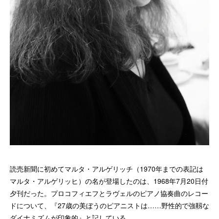
読売新聞に初めてマルタ・アルゲリッチ（1970年までの表記は
マルタ・アルゲリッヒ）の名が登場したのは、1968年7月20日付
夕刊だった。プロコフィエフとラヴェルのピアノ協奏曲のレコー
ドについて、『27歳の美ぼうのピアニストは……野性的で強靱な
ダイナミズムが印象的』と記している。