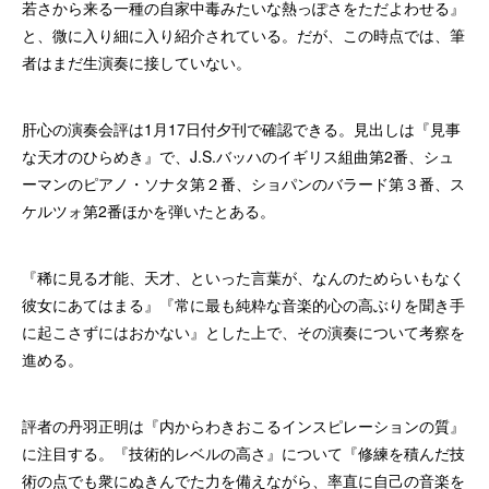
若さから来る一種の自家中毒みたいな熱っぽさをただよわせる』
と、微に入り細に入り紹介されている。だが、この時点では、筆
者はまだ生演奏に接していない。
肝心の演奏会評は1月17日付夕刊で確認できる。見出しは『見事
な天才のひらめき』で、J.S.バッハのイギリス組曲第2番、シュ
ーマンのピアノ・ソナタ第２番、ショパンのバラード第３番、ス
ケルツォ第2番ほかを弾いたとある。
『稀に見る才能、天才、といった言葉が、なんのためらいもなく
彼女にあてはまる』『常に最も純粋な音楽的心の高ぶりを聞き手
に起こさずにはおかない』とした上で、その演奏について考察を
進める。
評者の丹羽正明は『内からわきおこるインスピレーションの質』
に注目する。『技術的レベルの高さ』について『修練を積んだ技
術の点でも衆にぬきんでた力を備えながら、率直に自己の音楽を