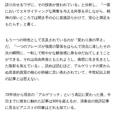
語り出せるワザに、その技術が使われている』と分析し、『一面
においてエキサイティングな興奮を与える外形を示しながら、精
神の深いところでは聞き手の心に直接語りかけて、安心と満足を
もたらす』と書く。
もう一つの特色として言及されているのが『変わり身の早さ』
だ。『一つのフレーズが強度の緊張をはらんで頂点に達したその
次の瞬間に、一転して軽やかな解放感に身をゆだねてしまうこと
ができる。それは自由奔放ともとれようし、曲想に生き生きとし
た陰影を加えている』。読めば読むほど、アルゲリッチの変わら
ぬ音楽的資質の核心が的確に言い表わされていて、半世紀以上前
の記事とは思えない。
72年頃から現在の「アルゲリッチ」という表記に変わった後、今
日までに彼女に触れた記事は300を超えるが、演奏会の批評記事
に見るピアニストの印象はどれも似ている。