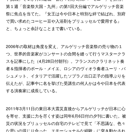
第１週「音楽祭大国・九州」の第1回大分編でアルゲリッチ音楽
祭に焦点を当てた。『女王は今や日本と特別な絆で結ばれ、別府
で買い求めたコーヒー豆や入浴剤をブリュッセルで愛用する』
と、ちょっと余計なことまで書いている。
2006年の取材は角度を変え、アルゲリッチ音楽祭の売り物の１
つ、世界的音楽家がコンサートの合間を縫って行うマスタークラ
スを記事にした（4月28日付朝刊）。フランスのクラリネット奏
者＆指揮者のポール・メイエ、ロシアのヴィオラ奏者ユーリ・バ
シュメット、イタリアで活躍したソプラノ出口正子の指導ぶりを
伝えたが、記事中に名を挙げた受講生の何人かは今や日本を代表
する演奏家に成長している。
2011年3月11日の東日本大震災直後からアルゲリッチが日本に心
を寄せ、支援に力を尽くす姿は同年6月6日付の夕刊に書いた。被
災の状況をブリュッセルの自宅のテレビで見て「不思議な、色々
な思いの混じり合った、エモーショナルな経験」に突き動かされ