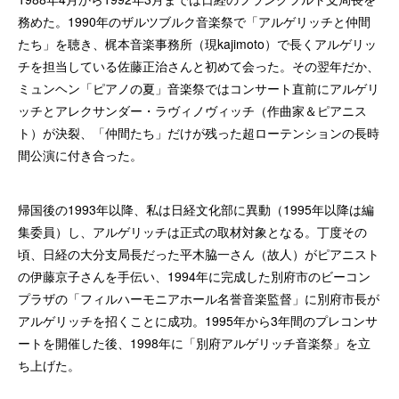
務めた。1990年のザルツブルク音楽祭で「アルゲリッチと仲間
たち」を聴き、梶本音楽事務所（現kajimoto）で長くアルゲリッ
チを担当している佐藤正治さんと初めて会った。その翌年だか、
ミュンヘン「ピアノの夏」音楽祭ではコンサート直前にアルゲリ
ッチとアレクサンダー・ラヴィノヴィッチ（作曲家＆ピアニス
ト）が決裂、「仲間たち」だけが残った超ローテンションの長時
間公演に付き合った。
帰国後の1993年以降、私は日経文化部に異動（1995年以降は編
集委員）し、アルゲリッチは正式の取材対象となる。丁度その
頃、日経の大分支局長だった平木脇一さん（故人）がピアニスト
の伊藤京子さんを手伝い、1994年に完成した別府市のビーコン
プラザの「フィルハーモニアホール名誉音楽監督」に別府市長が
アルゲリッチを招くことに成功。1995年から3年間のプレコンサ
ートを開催した後、1998年に「別府アルゲリッチ音楽祭」を立
ち上げた。