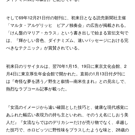
そして69年12月21日付の朝刊に、初来日となる読売新聞社主催
「マルタ・アルゲリッヒ ピアノ独奏会」の広告が掲載される。
「けん盤のマリア・カラス」という書き出しで始まる宣伝文句で
は、『輝かしい音色、ダイナミズム、速いパッセージにおける完
ぺきなテクニック』が賞賛されている。
初来日のリサイタルは、翌70年1月15、19日に東京文化会館、2
月4日に東京厚生年金会館で開かれた。直前の1月13日付夕刊に
は『奇怪な夢を誘う／野生と叙情―南米生まれ』との見出しで、
熱烈なラブコール記事が載った。
『女流のイメージから遠い確固とした技巧と、健康な現代感覚に
あふれた幅広い表現力の持ち主といわれ、そのうえ名にしおう美
人だ』『女流ならではのデリカシーだけが売り物でなく、卓越し
た技巧で、ホロビッツに野性味をプラスしたような味と、28歳の