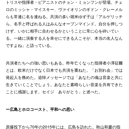
トリスや指揮者・ピアニストのチョン・ミョンフンが登場。チェ
ロのミッシャ・マイスキー、ヴァイオリンのギドン・クレーメル
らも常連に名を連ねる。共演の多い堀米ゆず子は「アルゲリッチ
ら、名手と呼ばれる人はみんなオープンマインド。自分を押しつ
けず、いかに相手に合わせるかということに常に心を砕いてい
る。一緒に演奏する人を幸せにできる人こそが、本当の名人なん
ですよね」と語っている。
共演者たちへの強い思いもある。昨年亡くなった指揮者小澤征爾
とは、欧米だけでなく日本でも共演を重ねた。「お別れ会」では
発起人を務めた。追悼メッセージでは「あなたの魂は音楽と共に
生きていくことでしょう。あなたと素晴らしい音楽を共有できた
ことに感謝します。セイジ ありがとう」と述べた。
ー広島とホロコースト、平和への思い
原爆投下から70年の2015年には、広島を訪れた。秋山和慶の指