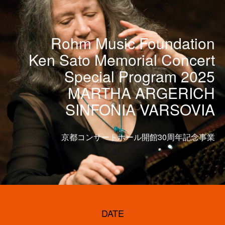
Rohm Music Foundation
Ken Sato Memorial Concert
Special Program 2025
MARTHA ARGERICH
SINFONIA VARSOVIA
京都コンサートホール開館30周年記念事業
DATE