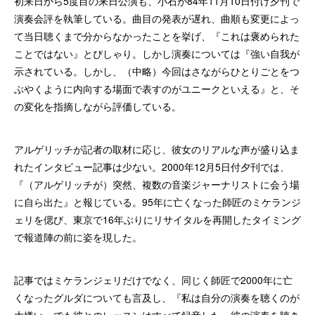
初来日から5度目の来日公演も、小石が84年11月10日付け夕刊で
演奏会評を執筆している。曲目の発表が遅れ、曲順も変更によっ
て当日聴くまで分からなかったことを挙げ、『これは褒められた
ことではない』とぴしゃり。しかし演奏については『強い自我が
示されている。しかし、（中略）今回はさながらひとりごとをつ
ぶやくように内向する場面で表すのがユニークといえる』と、そ
の変化を指摘しながら評価している。
アルゲリッチが記者の取材に応じ、彼女のリアルな声が盛り込ま
れたインタビュー記事は少ない。2000年12月5日付夕刊では、
『（アルゲリッチが）突然、複数の音楽ジャーナリストに会う場
に自ら出た』と報じている。95年に亡くなった師匠のミケランジ
ェリを偲び、東京で16年ぶりにリサイタルを再開したタイミング
で報道陣の前に姿を現した。
記事ではミケランジェリだけでなく、同じく師匠で2000年に亡
くなったグルダについても言及し、『私は自分の演奏を聴くのが