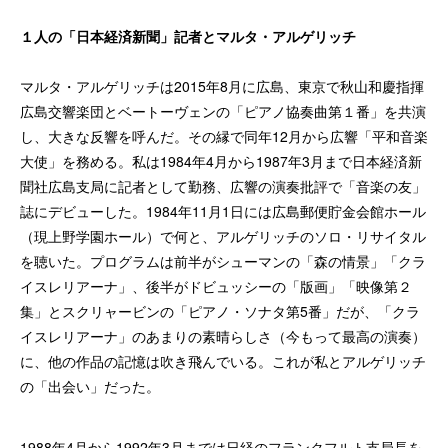
１人の「日本経済新聞」記者とマルタ・アルゲリッチ
マルタ・アルゲリッチは2015年8月に広島、東京で秋山和慶指揮
広島交響楽団とベートーヴェンの「ピアノ協奏曲第１番」を共演
し、大きな反響を呼んだ。その縁で同年12月から広響「平和音楽
大使」を務める。私は1984年4月から1987年3月まで日本経済新
聞社広島支局に記者として勤務、広響の演奏批評で「音楽の友」
誌にデビューした。1984年11月1日には広島郵便貯金会館ホール
（現上野学園ホール）で何と、アルゲリッチのソロ・リサイタル
を聴いた。プログラムは前半がシューマンの「森の情景」「クラ
イスレリアーナ」、後半がドビュッシーの「版画」「映像第２
集」とスクリャービンの「ピアノ・ソナタ第5番」だが、「クラ
イスレリアーナ」のあまりの素晴らしさ（今もって最高の演奏）
に、他の作品の記憶は吹き飛んでいる。これが私とアルゲリッチ
の「出会い」だった。
1988年4月から1992年3月までは日経のフランクフルト支局長を