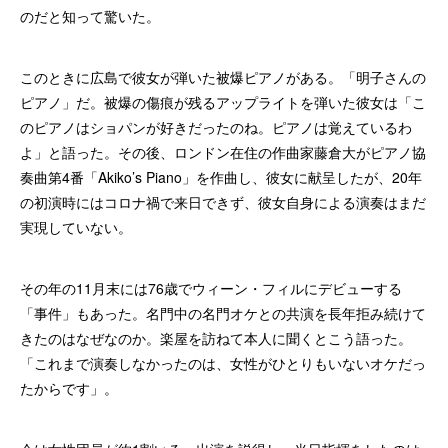
のだと知って驚いた。
このときに広島で彼女が弾いた被爆ピアノがある。「明子さんの
ピアノ」だ。被爆の傷痕が残るアップライトを弾いた彼女は「こ
のピアノはショパンが好きだったのね。ピアノは覚えているわ
よ」と語った。その後、ロンドン在住の作曲家藤倉大がピアノ協
奏曲第4番「Akiko’s Piano」を作曲し、彼女に献呈したが、20年
の初演時にはコロナ禍で来日できず、彼女自身による演奏はまだ
実現していない。
その年の11月末には76歳でウィーン・フィルにデビューする
「事件」もあった。名門中の名門オケとの共演を長年拒み続けて
きたのはなぜなのか。楽屋を訪ねて本人に聞くとこう語った。
「これまで演奏しなかったのは、女性がひとりもいないオケだっ
たからです」。