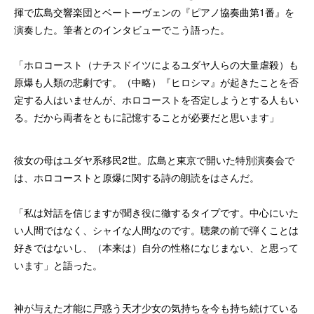
揮で広島交響楽団とベートーヴェンの『ピアノ協奏曲第1番』を
演奏した。筆者とのインタビューでこう語った。
「ホロコースト（ナチスドイツによるユダヤ人らの大量虐殺）も
原爆も人類の悲劇です。（中略）『ヒロシマ』が起きたことを否
定する人はいませんが、ホロコーストを否定しようとする人もい
る。だから両者をともに記憶することが必要だと思います」
彼女の母はユダヤ系移民2世。広島と東京で開いた特別演奏会で
は、ホロコーストと原爆に関する詩の朗読をはさんだ。
「私は対話を信じますが聞き役に徹するタイプです。中心にいた
い人間ではなく、シャイな人間なのです。聴衆の前で弾くことは
好きではないし、（本来は）自分の性格になじまない、と思って
います」と語った。
神が与えた才能に戸惑う天才少女の気持ちを今も持ち続けている