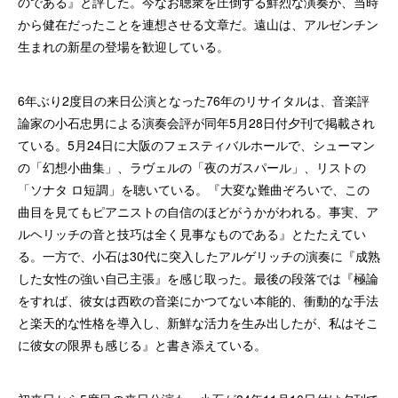
のである』と評した。今なお聴衆を圧倒する鮮烈な演奏が、当時
から健在だったことを連想させる文章だ。遠山は、アルゼンチン
生まれの新星の登場を歓迎している。
6年ぶり2度目の来日公演となった76年のリサイタルは、音楽評
論家の小石忠男による演奏会評が同年5月28日付夕刊で掲載され
ている。5月24日に大阪のフェスティバルホールで、シューマン
の「幻想小曲集」、ラヴェルの「夜のガスパール」、リストの
「ソナタ ロ短調」を聴いている。『大変な難曲ぞろいで、この
曲目を見てもピアニストの自信のほどがうかがわれる。事実、ア
ルヘリッチの音と技巧は全く見事なものである』とたたえてい
る。一方で、小石は30代に突入したアルゲリッチの演奏に『成熟
した女性の強い自己主張』を感じ取った。最後の段落では『極論
をすれば、彼女は西欧の音楽にかつてない本能的、衝動的な手法
と楽天的な性格を導入し、新鮮な活力を生み出したが、私はそこ
に彼女の限界も感じる』と書き添えている。