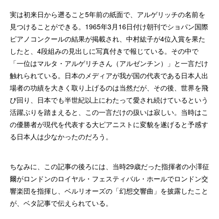
実は初来日から遡ること5年前の紙面で、アルゲリッチの名前を
見つけることができる。1965年3月16日付け朝刊でショパン国際
ピアノコンクールの結果が掲載され、中村紘子が4位入賞を果た
したと、4段組みの見出しに写真付きで報じている。その中で
「一位はマルタ・アルゲリチさん（アルゼンチン）」と一言だけ
触れられている。日本のメディアが我が国の代表である日本人出
場者の功績を大きく取り上げるのは当然だが、その後、世界を飛
び回り、日本でも半世紀以上にわたって愛され続けているという
活躍ぶりを踏まえると、この一言だけの扱いは寂しい。当時はこ
の優勝者が現代を代表する大ピアニストに変貌を遂げると予感す
る日本人は少なかったのだろう。
ちなみに、この記事の後ろには、当時29歳だった指揮者の小澤征
爾がロンドンのロイヤル・フェスティバル・ホールでロンドン交
響楽団を指揮し、ベルリオーズの「幻想交響曲」を披露したこと
が、ベタ記事で伝えられている。