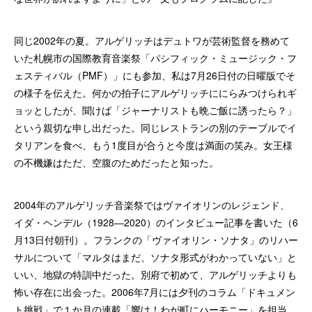
同じ2002年の夏。アルゲリッチはデュトワが芸術監督を務めて
いた札幌市の国際教育音楽祭「パシフィック・ミュージック・フ
ェスティバル（PMF）」にも参加、私は7月26日付の日曜版でそ
の様子を伝えた。何かの拍子にアルゲリッチににらみつけられギ
ョッとしたが、聞けば「ジャーナリストも晩ご飯に誘ったら？」
という親切な申し出だった。同じレストランの別のテーブルでイ
タリアンを食べ、もう1度目が合うと今度は満面の笑み。女王様
の不機嫌はただ、空腹のためだったと知った。
2004年のアルゲリッチ音楽祭ではヴァイオリンのレジェンド、
イダ・ヘンデル（1928―2020）のインタビュー記事を書いた（6
月13日付朝刊）。フランクの「ヴァイオリン・ソナタ」のリハー
サルについて「マルタはまだ、ソナタ形式がわかっていない」と
いい、地獄の特訓中だった。別府で初めて、アルゲリッチよりも
怖い存在に出会った。2006年7月には夕刊のコラム「ドキュメン
ト挑戦」で１か月の連載「響け！わが町にハーモニー」を担当、