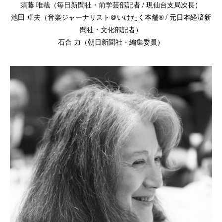
須藤 唯哉（毎日新聞社・前学芸部記者 / 現仙台支局次長）
池田 卓夫（音楽ジャーナリスト＠いけたく本舗®︎ / 元日本経済新
聞社・文化部記者）
石合 力（朝日新聞社・編集委員）