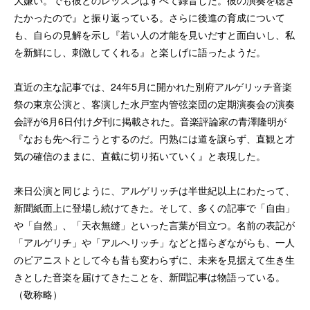
大嫌い。でも彼とのレッスンはすべて録音した。彼の演奏を聴き
たかったので』と振り返っている。さらに後進の育成について
も、自らの見解を示し『若い人の才能を見いだすと面白いし、私
を新鮮にし、刺激してくれる』と楽しげに語ったようだ。
直近の主な記事では、24年5月に開かれた別府アルゲリッチ音楽
祭の東京公演と、客演した水戸室内管弦楽団の定期演奏会の演奏
会評が6月6日付け夕刊に掲載された。音楽評論家の青澤隆明が
『なおも先へ行こうとするのだ。円熟には道を譲らず、直観と才
気の確信のままに、直截に切り拓いていく』と表現した。
来日公演と同じように、アルゲリッチは半世紀以上にわたって、
新聞紙面上に登場し続けてきた。そして、多くの記事で「自由」
や「自然」、「天衣無縫」といった言葉が目立つ。名前の表記が
「アルゲリチ」や「アルヘリッチ」などと揺らぎながらも、一人
のピアニストとして今も昔も変わらずに、未来を見据えて生き生
きとした音楽を届けてきたことを、新聞記事は物語っている。
（敬称略）