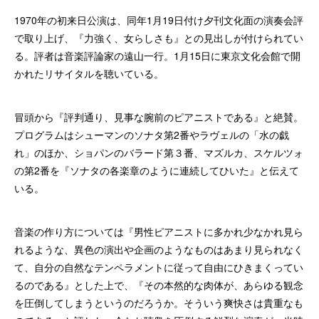
1970年の初来日公演は、同年1月19日付け夕刊文化面の演奏会評
で取り上げ、『力強く、女らしさも』との見出しが付けられてい
る。評者は音楽評論家の遠山一行。1月15日に東京文化会館で開
かれたリサイタルを聴いている。
冒頭から『評判通り、見事な腕前のピアニストである』と絶賛。
プログラムはシューマンのソナタ第2番やラヴェルの「水の戯
れ」のほか、ショパンのバラード第３番、マズルカ、スケルツォ
の第2番を『ソナタの各楽章のように連続してひいた』と伝えて
いる。
音楽の作り方については『男性ピアニストに多かれ少なかれ見ら
れるような、異色の演出や企画のようなものはあまり見られなく
て、自分の自然なテンペラメントに従って自由にひきまくってい
るのである』とした上で、『その本然的な肉体が、あらゆる観念
を圧倒してしまうというのだろうか。そういう爽快さは貴重なも