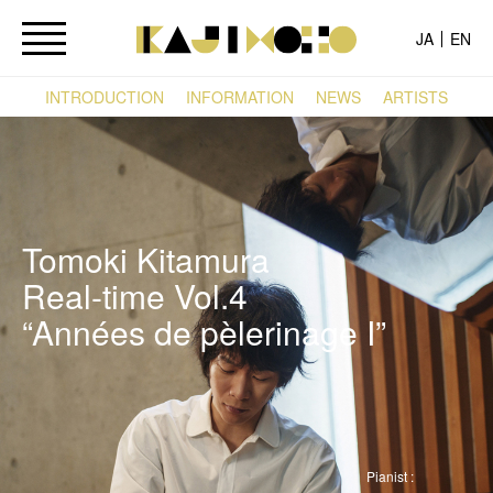
JA
EN
INTRODUCTION
INFORMATION
NEWS
ARTISTS
Tomoki Kitamura
Real-time Vol.4
“Années de pèlerinage I”
Pianist :